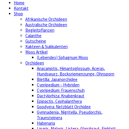
Home
Kontakt
Shop
Afrikanische Orchideen
Australische Orchideen
Begleitpflanzen
Calanthe
Gutscheine
Kakteen & Sukkulenten
Moos Artikel
(Lebendes) Sphagnum Moos
Orchideen
Anacamptis, Himantoglossum, Aceras,
Hundswurz, Bocksriemenzunge, Ohnsporn
Bletilla: Japanorchidee
Cypripedium – Hybriden
Cypripedium: Frauenschuh
Dactylorhiza: Knabenkraut
Epipactis, Cephalanthera
Goodyera: Netzblatt Orchidee
Gymnadenia, Nigritella, Pseudorchis,
Traunsteinera
Habenaria
Liparis, Malaxis, Listera, Glanzkraut, Einblatt,