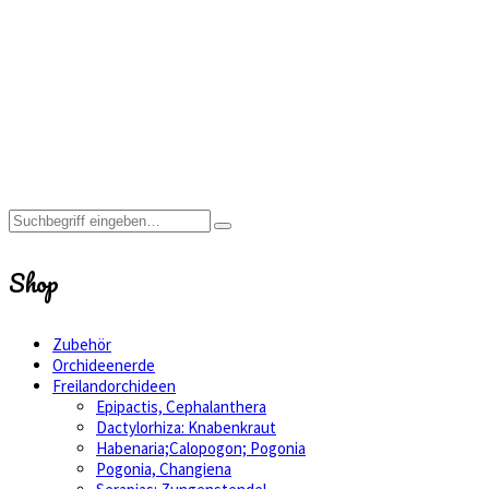
coriophora
Home
Shop
coriophora
Shop
Zubehör
Orchideenerde
Freilandorchideen
Epipactis, Cephalanthera
Dactylorhiza: Knabenkraut
Habenaria;Calopogon; Pogonia
Pogonia, Changiena