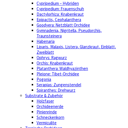
Cypripedium – Hybriden
Cypripedium: Frauenschuh
Dactylorhiza: Knabenkraut
Epipactis, Cephalanthera
Goodyera: Netzblatt Orchidee
Gymnadenia, Nigritella, Pseudorchis,
Traunsteinera
Habenaria
Liparis, Malaxis, Listera, Glanzkraut, Einblatt,
Zweiblatt
Ophrys: Ragwurz
Orchis: Knabenkraut
Platanthera: Waldhyazinthen
Pleione: Tibet-Orchidee
Pogonia
Serapias: Zungenstendel
Spiranthes: Drehwurz
Substrate & Zubehör
Holzfaser
Orchideenerde
Pinienrinde
Schneckenkorn
Vermiculite