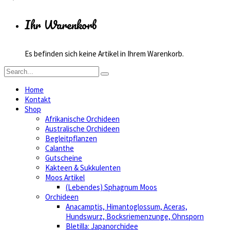
Ihr Warenkorb
Es befinden sich keine Artikel in Ihrem Warenkorb.
Home
Kontakt
Shop
Afrikanische Orchideen
Australische Orchideen
Begleitpflanzen
Calanthe
Gutscheine
Kakteen & Sukkulenten
Moos Artikel
(Lebendes) Sphagnum Moos
Orchideen
Anacamptis, Himantoglossum, Aceras,
Hundswurz, Bocksriemenzunge, Ohnsporn
Bletilla: Japanorchidee