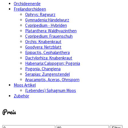
Orchideenerde
Freilandorchideen
Ophrys: Ragwurz
Gymnadenia:Händelwurz
Cypripedium - Hybriden
Platanthera: Waldhyazinthen
Cypripedium: Frauenschuh
Orchis: Knabenkraut
Goodyera: Netzblatt
Epipactis, Cephalanthera
Dactylorhiza: Knabenkraut
Habenaria;Calopogon; Pogonia
Pogonia, Changiena
Serapias: Zungenstendel
Anacamptis, Aceras, Ohnsporn
Moos Artikel
(Lebendes) Sphagnum Moos
Zubehör
Preis
Min.
Max.