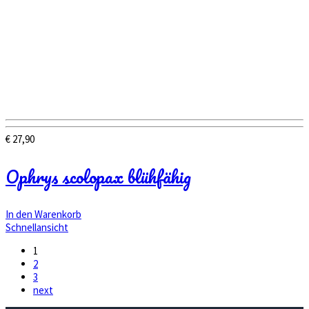
€
27,90
Ophrys scolopax blühfähig
In den Warenkorb
Schnellansicht
1
2
3
next