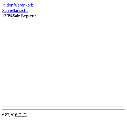
In den Warenkorb
Schnellansicht
13.3%
Sale
Begrenzt
Ursprünglicher
Aktueller
€
82,70
€
71,71
Preis
Preis
war:
ist: