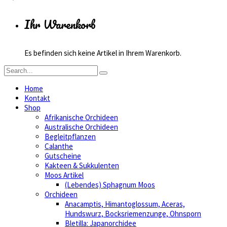
Ihr Warenkorb
Es befinden sich keine Artikel in Ihrem Warenkorb.
Home
Kontakt
Shop
Afrikanische Orchideen
Australische Orchideen
Begleitpflanzen
Calanthe
Gutscheine
Kakteen & Sukkulenten
Moos Artikel
(Lebendes) Sphagnum Moos
Orchideen
Anacamptis, Himantoglossum, Aceras,
Hundswurz, Bocksriemenzunge, Ohnsporn
Bletilla: Japanorchidee