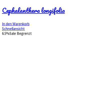
Preis
Preis
war:
ist:
Cephalanthera longifolia
€ 34,95
€ 29,92.
In den Warenkorb
Schnellansicht
6.5%
Sale
Begrenzt