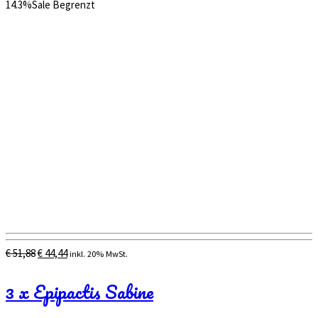
14.3%
Sale
Begrenzt
Ursprünglicher
Aktueller
€
51,88
€
44,44
inkl. 20% MwSt.
Preis
Preis
war:
ist:
3 x Epipactis Sabine
€ 51,88
€ 44,44.