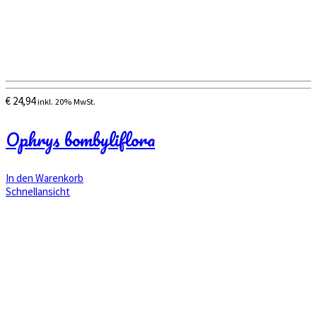
€
24,94
inkl. 20% MwSt.
Ophrys bombyliflora
In den Warenkorb
Schnellansicht