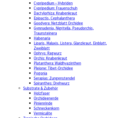
Cypripedium – Hybriden
Cypripedium: Frauenschuh
Dactylorhiza: Knabenkraut
Epipactis, Cephalanthera
Goodyera: Netzblatt Orchidee
Gymnadenia, Nigritella, Pseudorchis,
Traunsteinera
Habenaria
Liparis, Malaxis, Listera, Glanzkraut, Einblatt,
Zweiblatt
Ophrys: Ragwurz
Orchis: Knabenkraut
Platanthera: Waldhyazinthen
Pleione: Tibet-Orchidee
Pogonia
Serapias: Zungenstendel
Spiranthes: Drehwurz
Substrate & Zubehör
Holzfaser
Orchideenerde
Pinienrinde
Schneckenkorn
Vermiculite