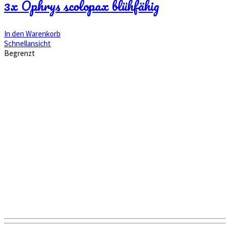
3x Ophrys scolopax blühfähig
€ 82,70
€ 71,71.
In den Warenkorb
Schnellansicht
Begrenzt