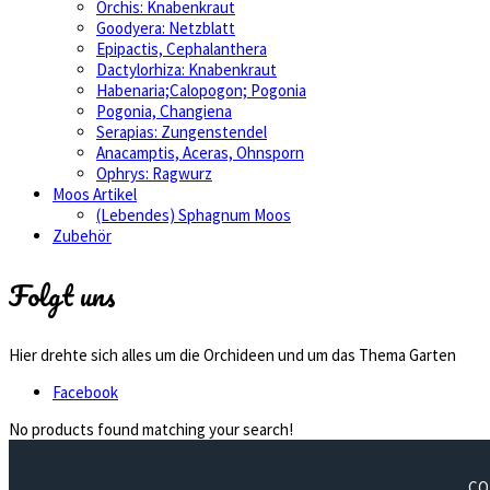
Orchis: Knabenkraut
Goodyera: Netzblatt
Epipactis, Cephalanthera
Dactylorhiza: Knabenkraut
Habenaria;Calopogon; Pogonia
Pogonia, Changiena
Serapias: Zungenstendel
Anacamptis, Aceras, Ohnsporn
Ophrys: Ragwurz
Moos Artikel
(Lebendes) Sphagnum Moos
Zubehör
Folgt uns
Hier drehte sich alles um die Orchideen und um das Thema Garten
Facebook
No products found matching your search!
CO