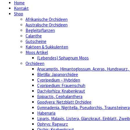
Home
Kontakt
Shop
Afrikanische Orchideen
Australische Orchideen
Begleitpflanzen
Calanthe
Gutscheine
Kakteen & Sukkulenten
Moos Artikel
(Lebendes) Sphagnum Moos
Orchideen
Anacamptis, Himantoglossum, Aceras, Hundswurz
Bletilla: Japanorchidee
Cypripedium – Hybriden
Cypripedium: Frauenschuh
Dactylorhiza: Knabenkraut
Epipactis, Cephalanthera
Goodyera: Netzblatt Orchidee
Gymnadenia, Nigritella, Pseudorchis, Traunsteinera
Habenaria
Liparis, Malaxis, Listera, Glanzkraut, Einblatt, Zweib
Ophrys: Ragwurz
Orchis: Knabenkraut