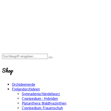
Klon
Home
Shop
Cypripedium
Klon
Shop
Orchideenerde
Freilandorchideen
Gymnadenia:Händelwurz
Cypripedium - Hybriden
Platanthera: Waldhyazinthen
Cypripedium: Frauenschuh