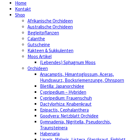
Home
Kontakt
Shop
Afrikanische Orchideen
Australische Orchideen
Begleitpflanzen
Calanthe
Gutscheine
Kakteen & Sukkulenten
Moos Artikel
(Lebendes) Sphagnum Moos
Orchideen
Anacamptis, Himantoglossum, Aceras,
Hundswurz, Bocksriemenzunge, Ohnsporn
Bletilla: Japanorchidee
Cypripedium – Hybriden
Cypripedium: Frauenschuh
Dactylorhiza: Knabenkraut
Epipactis, Cephalanthera
Goodyera: Netzblatt Orchidee
Gymnadenia, Nigritella, Pseudorchis,
Traunsteinera
Habenaria
Liparis, Malaxis, Listera, Glanzkraut, Einblatt,