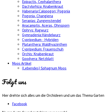
Epipactis, Cephalanthera
Dactylorhiza: Knabenkraut
Habenaria;Calopogon; Pogonia
Pogonia, Changiena
Serapias: Zungenstendel
Anacamptis, Aceras, Ohnsporn
Ophrys: Ragwurz
Gymnadenia:Händelwurz
Cypripedium - Hybriden
Platanthera: Waldhyazinthen
Cypripedium: Frauenschuh
Orchis: Knabenkraut
Goodyera: Netzblatt
Moos Artikel
(Lebendes) Sphagnum Moos
Folgt uns
Hier drehte sich alles um die Orchideen und um das Thema Garten
Facebook