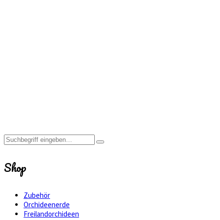
ferrum-
equinum
Home
Shop
ferrum-
equinum
Shop
Zubehör
Orchideenerde
Freilandorchideen