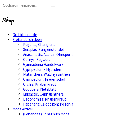
Shop
Orchideenerde
Freilandorchideen
Pogonia, Changiena
Serapias: Zungenstendel
Anacamptis, Aceras, Ohnsporn
Ophrys: Ragwurz
Gymnadenia:Händelwurz
Cypripedium - Hybriden
Platanthera: Waldhyazinthen
Cypripedium: Frauenschuh
Orchis: Knabenkraut
Goodyera: Netzblatt
Epipactis, Cephalanthera
Dactylorhiza: Knabenkraut
Habenaria;Calopogon; Pogonia
Moos Artikel
(Lebendes) Sphagnum Moos