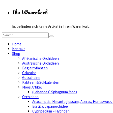
Ihr Warenkorb
Es befinden sich keine Artikel in Ihrem Warenkorb.
Home
Kontakt
Shop
Afrikanische Orchideen
Australische Orchideen
Begleitpflanzen
Calanthe
Gutscheine
Kakteen & Sukkulenten
Moos Artikel
(Lebendes) Sphagnum Moos
Orchideen
Anacamptis, Himantoglossum, Aceras, Hundswurz
Bletilla: Japanorchidee
Cypripedium – Hybriden