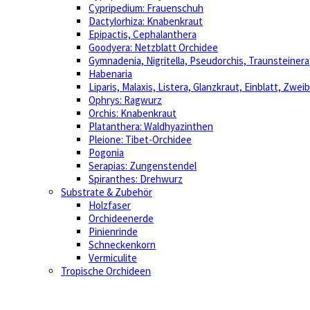
Cypripedium: Frauenschuh
Dactylorhiza: Knabenkraut
Epipactis, Cephalanthera
Goodyera: Netzblatt Orchidee
Gymnadenia, Nigritella, Pseudorchis, Traunsteinera
Habenaria
Liparis, Malaxis, Listera, Glanzkraut, Einblatt, Zweib
Ophrys: Ragwurz
Orchis: Knabenkraut
Platanthera: Waldhyazinthen
Pleione: Tibet-Orchidee
Pogonia
Serapias: Zungenstendel
Spiranthes: Drehwurz
Substrate & Zubehör
Holzfaser
Orchideenerde
Pinienrinde
Schneckenkorn
Vermiculite
Tropische Orchideen