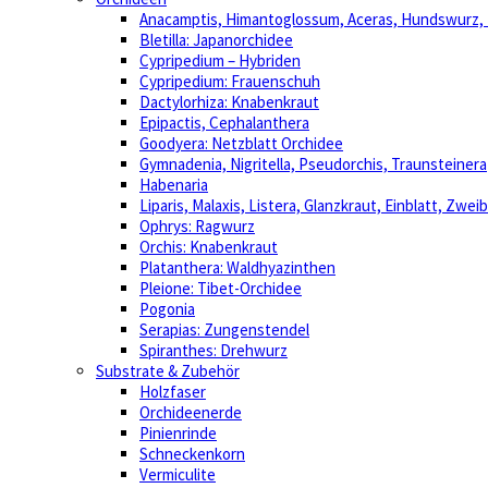
Anacamptis, Himantoglossum, Aceras, Hundswurz
Bletilla: Japanorchidee
Cypripedium – Hybriden
Cypripedium: Frauenschuh
Dactylorhiza: Knabenkraut
Epipactis, Cephalanthera
Goodyera: Netzblatt Orchidee
Gymnadenia, Nigritella, Pseudorchis, Traunsteinera
Habenaria
Liparis, Malaxis, Listera, Glanzkraut, Einblatt, Zweib
Ophrys: Ragwurz
Orchis: Knabenkraut
Platanthera: Waldhyazinthen
Pleione: Tibet-Orchidee
Pogonia
Serapias: Zungenstendel
Spiranthes: Drehwurz
Substrate & Zubehör
Holzfaser
Orchideenerde
Pinienrinde
Schneckenkorn
Vermiculite