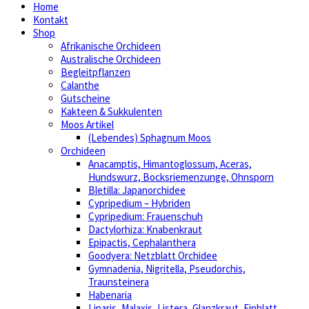
Home
Kontakt
Shop
Afrikanische Orchideen
Australische Orchideen
Begleitpflanzen
Calanthe
Gutscheine
Kakteen & Sukkulenten
Moos Artikel
(Lebendes) Sphagnum Moos
Orchideen
Anacamptis, Himantoglossum, Aceras,
Hundswurz, Bocksriemenzunge, Ohnsporn
Bletilla: Japanorchidee
Cypripedium – Hybriden
Cypripedium: Frauenschuh
Dactylorhiza: Knabenkraut
Epipactis, Cephalanthera
Goodyera: Netzblatt Orchidee
Gymnadenia, Nigritella, Pseudorchis,
Traunsteinera
Habenaria
Liparis, Malaxis, Listera, Glanzkraut, Einblatt,