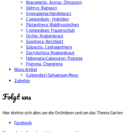
Anacamptis, Aceras, Ohnsporn
Ophrys: Ragwurz
Gymnadenia:Händelwurz
Cypripedium - Hybriden
Platanthera: Waldhyazinthen
Cypripedium: Frauenschuh
Orchis: Knabenkraut
Goodyera: Netzblatt
Epipactis, Cephalanthera
Dactylorhiza: Knabenkraut
Habenaria;Calopogon; Pogonia
Pogonia, Changiena
Moos Artikel
(Lebendes) Sphagnum Moos
Zubehör
Folgt uns
Hier drehte sich alles um die Orchideen und um das Thema Garten
Facebook