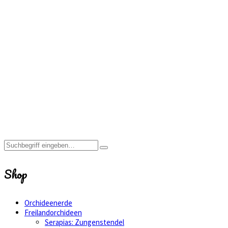
ein Gemisch aus
Oekohum Bio
Universalerde,
Perlite und
etwas
Bimskies.
Home
Shop
Freilandorchideen
Bletilla:
Japanorchidee
Shop
Orchideenerde
Freilandorchideen
Serapias: Zungenstendel