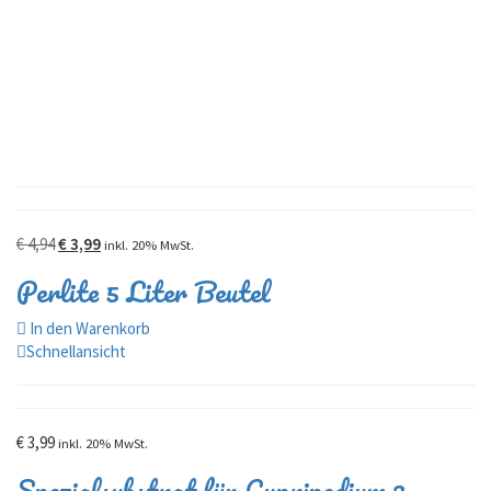
Ursprünglicher
Aktueller
€
4,94
€
3,99
inkl. 20% MwSt.
Preis
Preis
Perlite 5 Liter Beutel
war:
ist:
€ 4,94
€ 3,99.
In den Warenkorb
Schnellansicht
€
3,99
inkl. 20% MwSt.
Spezialsubstrat für Cypripedium 3