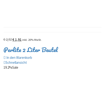
Ursprünglicher
Aktueller
€
2,92
€
1,91
inkl. 20% MwSt.
Preis
Preis
Perlite 2 Liter Beutel
war:
ist:
€ 2,92
€ 1,91.
In den Warenkorb
Schnellansicht
19.2%
Sale