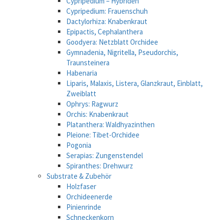
Cypripedium – Hybriden
Cypripedium: Frauenschuh
Dactylorhiza: Knabenkraut
Epipactis, Cephalanthera
Goodyera: Netzblatt Orchidee
Gymnadenia, Nigritella, Pseudorchis,
Traunsteinera
Habenaria
Liparis, Malaxis, Listera, Glanzkraut, Einblatt,
Zweiblatt
Ophrys: Ragwurz
Orchis: Knabenkraut
Platanthera: Waldhyazinthen
Pleione: Tibet-Orchidee
Pogonia
Serapias: Zungenstendel
Spiranthes: Drehwurz
Substrate & Zubehör
Holzfaser
Orchideenerde
Pinienrinde
Schneckenkorn