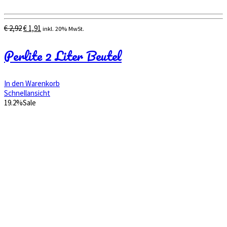
Ursprünglicher
Aktueller
€
2,92
€
1,91
inkl. 20% MwSt.
Preis
Preis
war:
ist:
Perlite 2 Liter Beutel
€ 2,92
€ 1,91.
In den Warenkorb
Schnellansicht
19.2%
Sale