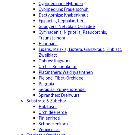
Cypripedium – Hybriden
Cypripedium: Frauenschuh
Dactylorhiza: Knabenkraut
Epipactis, Cephalanthera
Goodyera: Netzblatt Orchidee
Gymnadenia, Nigritella, Pseudorchis,
Traunsteinera
Habenaria
Liparis, Malaxis, Listera, Glanzkraut, Einblatt,
Zweiblatt
Ophrys: Ragwurz
Orchis: Knabenkraut
Platanthera: Waldhyazinthen
Pleione: Tibet-Orchidee
Pogonia
Serapias: Zungenstendel
Spiranthes: Drehwurz
Substrate & Zubehör
Holzfaser
Orchideenerde
Pinienrinde
Schneckenkorn
Vermiculite