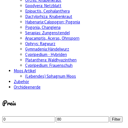
Orchis: Knabenkraut
Goodyera: Netzblatt
Epipactis, Cephalanthera
Dactylorhiza: Knabenkraut
Habenaria;Calopogon; Pogonia
Pogonia, Changiena
Serapias: Zungenstendel
Anacamptis, Aceras, Ohnsporn
Ophrys: Ragwurz
Gymnadenia:Händelwurz
Cypripedium - Hybriden
Platanthera: Waldhyazinthen
Cypripedium: Frauenschuh
Moos Artikel
(Lebendes) Sphagnum Moos
Zubehör
Orchideenerde
Preis
Min.
Max.
Filter
Preis
Preis