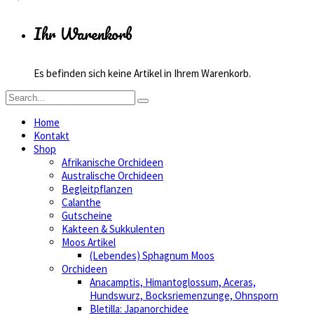
Ihr Warenkorb
Es befinden sich keine Artikel in Ihrem Warenkorb.
Home
Kontakt
Shop
Afrikanische Orchideen
Australische Orchideen
Begleitpflanzen
Calanthe
Gutscheine
Kakteen & Sukkulenten
Moos Artikel
(Lebendes) Sphagnum Moos
Orchideen
Anacamptis, Himantoglossum, Aceras,
Hundswurz, Bocksriemenzunge, Ohnsporn
Bletilla: Japanorchidee