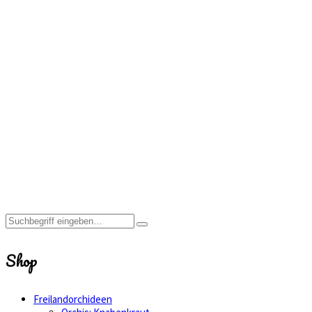
Versorgung
empfehlen wir
ein Gemisch aus
unserer
Spezielerde für
Erdorchideen,
Bims und etwas
Kalkkies.
Home
Shop
Freilandorchideen
Ophrys:
Ragwurz
Shop
Freilandorchideen