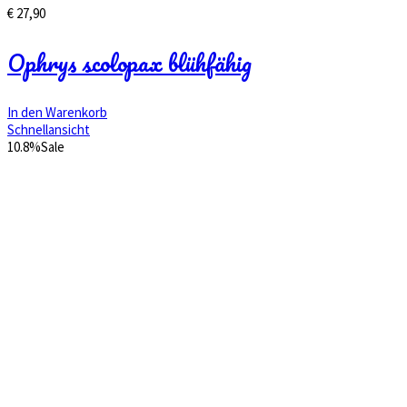
€
27,90
Ophrys scolopax blühfähig
In den Warenkorb
Schnellansicht
10.8%
Sale