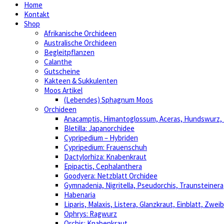
Home
Kontakt
Shop
Afrikanische Orchideen
Australische Orchideen
Begleitpflanzen
Calanthe
Gutscheine
Kakteen & Sukkulenten
Moos Artikel
(Lebendes) Sphagnum Moos
Orchideen
Anacamptis, Himantoglossum, Aceras, Hundswurz
Bletilla: Japanorchidee
Cypripedium – Hybriden
Cypripedium: Frauenschuh
Dactylorhiza: Knabenkraut
Epipactis, Cephalanthera
Goodyera: Netzblatt Orchidee
Gymnadenia, Nigritella, Pseudorchis, Traunsteinera
Habenaria
Liparis, Malaxis, Listera, Glanzkraut, Einblatt, Zweib
Ophrys: Ragwurz
Orchis: Knabenkraut