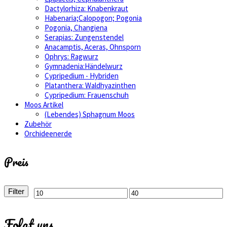
Dactylorhiza: Knabenkraut
Habenaria;Calopogon; Pogonia
Pogonia, Changiena
Serapias: Zungenstendel
Anacamptis, Aceras, Ohnsporn
Ophrys: Ragwurz
Gymnadenia:Händelwurz
Cypripedium - Hybriden
Platanthera: Waldhyazinthen
Cypripedium: Frauenschuh
Moos Artikel
(Lebendes) Sphagnum Moos
Zubehör
Orchideenerde
Preis
Filter
Min.
Max.
Preis
Preis
Folgt uns