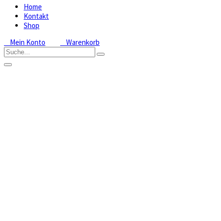
Home
Kontakt
Shop
Mein Konto
Warenkorb
Pogonia,
Changiena
Die Gattung der
Pogonia zählt
zu den Freiland-
Orchideen und
umfasst vier
Arten. Sie
stammt aus den