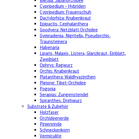
Bletilla: Japanorchidee
Cypripedium – Hybriden
Cypripedium: Frauenschuh
Dactylorhiza: Knabenkraut
Epipactis, Cephalanthera
Goodyera: Netzblatt Orchidee
Gymnadenia, Nigritella, Pseudorchis,
Traunsteinera
Habenaria
Liparis, Malaxis, Listera, Glanzkraut, Einblatt,
Zweiblatt
Ophrys: Ragwurz
Orchis: Knabenkraut
Platanthera: Waldhyazinthen
Pleione: Tibet-Orchidee
Pogonia
Serapias: Zungenstendel
Spiranthes: Drehwurz
Substrate & Zubehör
Holzfaser
Orchideenerde
Pinienrinde
Schneckenkorn
Vermiculite