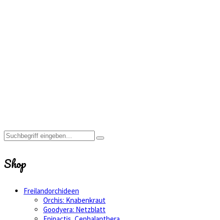
werden,
empfehlen wir
eine
Kultivierung auf
Torf mit viel
Sphagnummoos.
Home
Shop
Freilandorchideen
Pogonia,
Changiena
Shop
Freilandorchideen
Orchis: Knabenkraut
Goodyera: Netzblatt
Epipactis, Cephalanthera