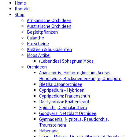
Home
Kontakt
Shop
Afrikanische Orchideen
Australische Orchideen
Begleitpflanzen
Calanthe
Gutscheine
Kakteen & Sukkulenten
Moos Artikel
(Lebendes) Sphagnum Moos
Orchideen
Anacamptis, Himantoglossum, Aceras,
Hundswurz, Bocksriemenzunge, Ohnsporn
Bletilla: Japanorchidee
Cypripedium – Hybriden
Cypripedium: Frauenschuh
Dactylorhiza: Knabenkraut
Epipactis, Cephalanthera
Goodyera: Netzblatt Orchidee
Gymnadenia, Nigritella, Pseudorchis,
Traunsteinera
Habenaria
Liparis, Malaxis, Listera, Glanzkraut, Einblatt,