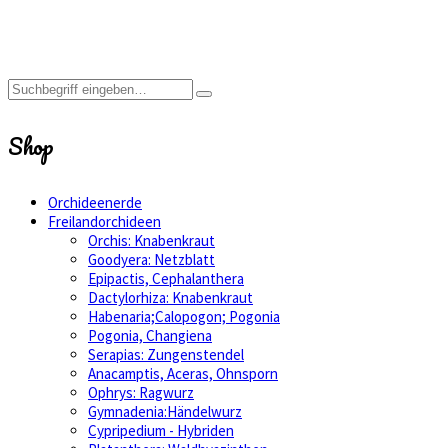
Shop
Schneckenkorn
Shop
Orchideenerde
Freilandorchideen
Orchis: Knabenkraut
Goodyera: Netzblatt
Epipactis, Cephalanthera
Dactylorhiza: Knabenkraut
Habenaria;Calopogon; Pogonia
Pogonia, Changiena
Serapias: Zungenstendel
Anacamptis, Aceras, Ohnsporn
Ophrys: Ragwurz
Gymnadenia:Händelwurz
Cypripedium - Hybriden