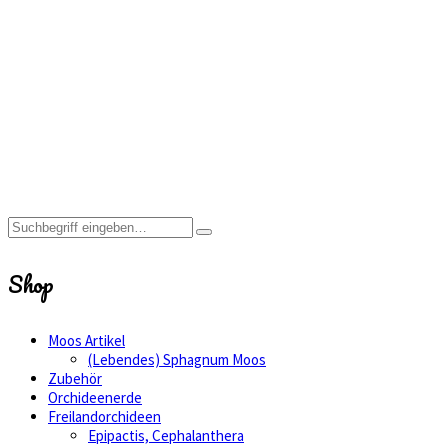
Holzfaser
Home
Shop
25 L
Holzfaser
Shop
Moos Artikel
(Lebendes) Sphagnum Moos
Zubehör
Orchideenerde
Freilandorchideen
Epipactis, Cephalanthera