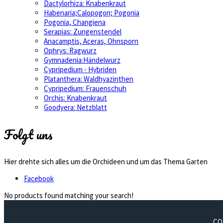
Dactylorhiza: Knabenkraut
Habenaria;Calopogon; Pogonia
Pogonia, Changiena
Serapias: Zungenstendel
Anacamptis, Aceras, Ohnsporn
Ophrys: Ragwurz
Gymnadenia:Händelwurz
Cypripedium - Hybriden
Platanthera: Waldhyazinthen
Cypripedium: Frauenschuh
Orchis: Knabenkraut
Goodyera: Netzblatt
Folgt uns
Hier drehte sich alles um die Orchideen und um das Thema Garten
Facebook
No products found matching your search!
CO