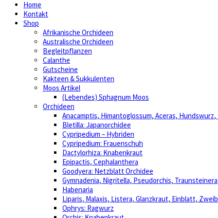
Home
Kontakt
Shop
Afrikanische Orchideen
Australische Orchideen
Begleitpflanzen
Calanthe
Gutscheine
Kakteen & Sukkulenten
Moos Artikel
(Lebendes) Sphagnum Moos
Orchideen
Anacamptis, Himantoglossum, Aceras, Hundswurz
Bletilla: Japanorchidee
Cypripedium – Hybriden
Cypripedium: Frauenschuh
Dactylorhiza: Knabenkraut
Epipactis, Cephalanthera
Goodyera: Netzblatt Orchidee
Gymnadenia, Nigritella, Pseudorchis, Traunsteinera
Habenaria
Liparis, Malaxis, Listera, Glanzkraut, Einblatt, Zweib
Ophrys: Ragwurz
Orchis: Knabenkraut