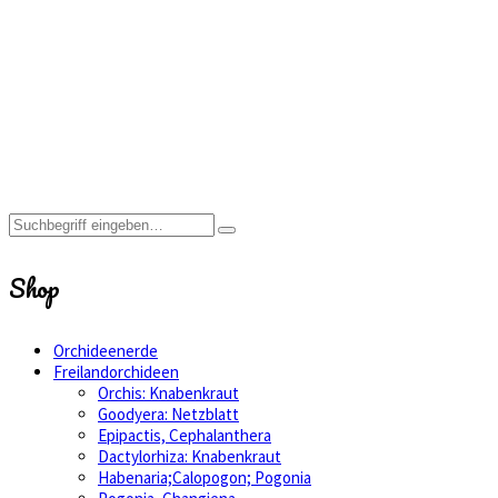
Anna
Home
Shop
Anna
Shop
Orchideenerde
Freilandorchideen
Orchis: Knabenkraut
Goodyera: Netzblatt
Epipactis, Cephalanthera
Dactylorhiza: Knabenkraut
Habenaria;Calopogon; Pogonia