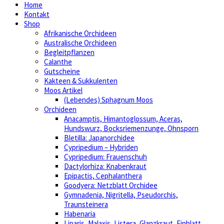
Home
Kontakt
Shop
Afrikanische Orchideen
Australische Orchideen
Begleitpflanzen
Calanthe
Gutscheine
Kakteen & Sukkulenten
Moos Artikel
(Lebendes) Sphagnum Moos
Orchideen
Anacamptis, Himantoglossum, Aceras,
Hundswurz, Bocksriemenzunge, Ohnsporn
Bletilla: Japanorchidee
Cypripedium – Hybriden
Cypripedium: Frauenschuh
Dactylorhiza: Knabenkraut
Epipactis, Cephalanthera
Goodyera: Netzblatt Orchidee
Gymnadenia, Nigritella, Pseudorchis,
Traunsteinera
Habenaria
Liparis, Malaxis, Listera, Glanzkraut, Einblatt,