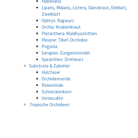
Habenaria
Liparis, Malaxis, Listera, Glanzkraut, Einblatt,
Zweiblatt
Ophrys: Ragwurz
Orchis: Knabenkraut
Platanthera: Waldhyazinthen
Pleione: Tibet-Orchidee
Pogonia
Serapias: Zungenstendel
Spiranthes: Drehwurz
Substrate & Zubehör
Holzfaser
Orchideenerde
Pinienrinde
Schneckenkorn
Vermiculite
Tropische Orchideen