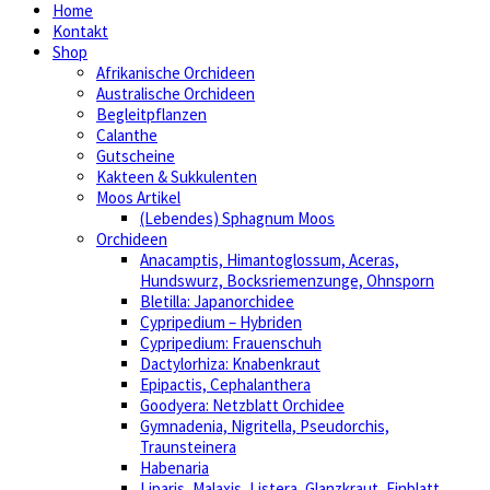
Home
Kontakt
Shop
Afrikanische Orchideen
Australische Orchideen
Begleitpflanzen
Calanthe
Gutscheine
Kakteen & Sukkulenten
Moos Artikel
(Lebendes) Sphagnum Moos
Orchideen
Anacamptis, Himantoglossum, Aceras,
Hundswurz, Bocksriemenzunge, Ohnsporn
Bletilla: Japanorchidee
Cypripedium – Hybriden
Cypripedium: Frauenschuh
Dactylorhiza: Knabenkraut
Epipactis, Cephalanthera
Goodyera: Netzblatt Orchidee
Gymnadenia, Nigritella, Pseudorchis,
Traunsteinera
Habenaria
Liparis, Malaxis, Listera, Glanzkraut, Einblatt,