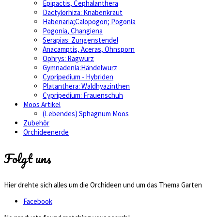
Epipactis, Cephalanthera
Dactylorhiza: Knabenkraut
Habenaria;Calopogon; Pogonia
Pogonia, Changiena
Serapias: Zungenstendel
Anacamptis, Aceras, Ohnsporn
Ophrys: Ragwurz
Gymnadenia:Händelwurz
Cypripedium - Hybriden
Platanthera: Waldhyazinthen
Cypripedium: Frauenschuh
Moos Artikel
(Lebendes) Sphagnum Moos
Zubehör
Orchideenerde
Folgt uns
Hier drehte sich alles um die Orchideen und um das Thema Garten
Facebook