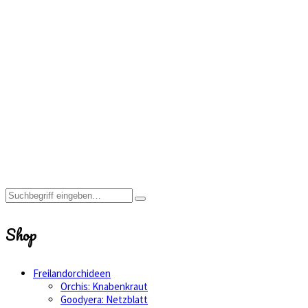
Cypripedium
Gisela
Home
Shop
Cypripedium
Gisela
Shop
Freilandorchideen
Orchis: Knabenkraut
Goodyera: Netzblatt