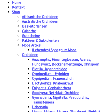
Home
Kontakt
Shop
Afrikanische Orchideen
Australische Orchideen
Begleitpflanzen
Calanthe
Gutscheine
Kakteen & Sukkulenten
Moos Artikel
(Lebendes) Sphagnum Moos
Orchideen
Anacamptis, Himantoglossum, Aceras,
Hundswurz, Bocksriemenzunge, Ohnsporn
Bletilla: Japanorchidee
Cypripedium – Hybriden
Cypripedium: Frauenschuh
Dactylorhiza: Knabenkraut
Epipactis, Cephalanthera
Goodyera: Netzblatt Orchidee
Gymnadenia, Nigritella, Pseudorchis,
Traunsteinera
Habenaria
Liparis, Malaxis, Listera, Glanzkraut, Einblatt,