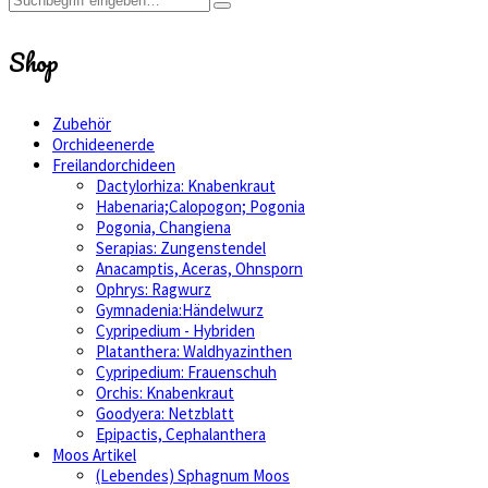
Shop
Zubehör
Orchideenerde
Freilandorchideen
Dactylorhiza: Knabenkraut
Habenaria;Calopogon; Pogonia
Pogonia, Changiena
Serapias: Zungenstendel
Anacamptis, Aceras, Ohnsporn
Ophrys: Ragwurz
Gymnadenia:Händelwurz
Cypripedium - Hybriden
Platanthera: Waldhyazinthen
Cypripedium: Frauenschuh
Orchis: Knabenkraut
Goodyera: Netzblatt
Epipactis, Cephalanthera
Moos Artikel
(Lebendes) Sphagnum Moos