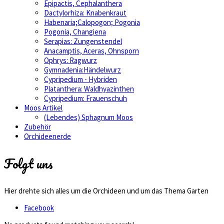
Epipactis, Cephalanthera
Dactylorhiza: Knabenkraut
Habenaria;Calopogon; Pogonia
Pogonia, Changiena
Serapias: Zungenstendel
Anacamptis, Aceras, Ohnsporn
Ophrys: Ragwurz
Gymnadenia:Händelwurz
Cypripedium - Hybriden
Platanthera: Waldhyazinthen
Cypripedium: Frauenschuh
Moos Artikel
(Lebendes) Sphagnum Moos
Zubehör
Orchideenerde
Folgt uns
Hier drehte sich alles um die Orchideen und um das Thema Garten
Facebook