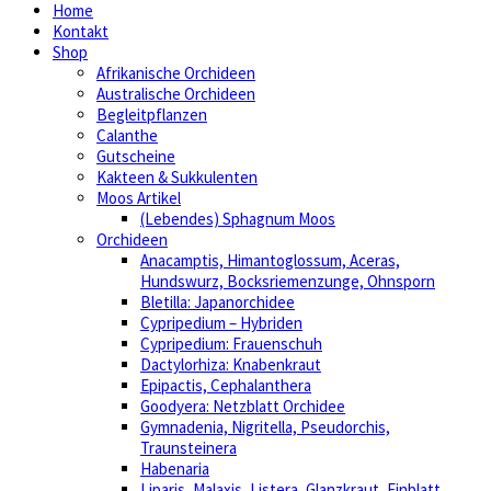
Home
Kontakt
Shop
Afrikanische Orchideen
Australische Orchideen
Begleitpflanzen
Calanthe
Gutscheine
Kakteen & Sukkulenten
Moos Artikel
(Lebendes) Sphagnum Moos
Orchideen
Anacamptis, Himantoglossum, Aceras,
Hundswurz, Bocksriemenzunge, Ohnsporn
Bletilla: Japanorchidee
Cypripedium – Hybriden
Cypripedium: Frauenschuh
Dactylorhiza: Knabenkraut
Epipactis, Cephalanthera
Goodyera: Netzblatt Orchidee
Gymnadenia, Nigritella, Pseudorchis,
Traunsteinera
Habenaria
Liparis, Malaxis, Listera, Glanzkraut, Einblatt,