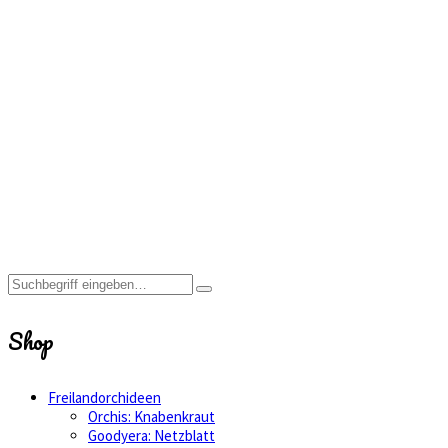
Cypripedium
Sabine
Home
Shop
Cypripedium
Sabine
Shop
Freilandorchideen
Orchis: Knabenkraut
Goodyera: Netzblatt