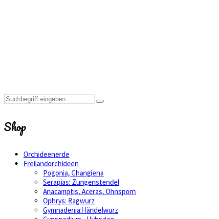
flavum
Home
Shop
flavum
Shop
Orchideenerde
Freilandorchideen
Pogonia, Changiena
Serapias: Zungenstendel
Anacamptis, Aceras, Ohnsporn
Ophrys: Ragwurz
Gymnadenia:Händelwurz