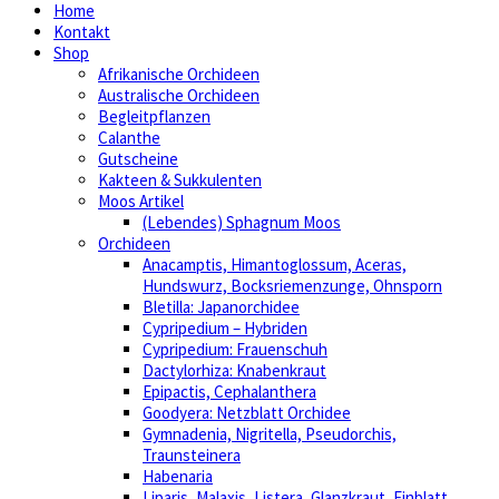
Home
Kontakt
Shop
Afrikanische Orchideen
Australische Orchideen
Begleitpflanzen
Calanthe
Gutscheine
Kakteen & Sukkulenten
Moos Artikel
(Lebendes) Sphagnum Moos
Orchideen
Anacamptis, Himantoglossum, Aceras,
Hundswurz, Bocksriemenzunge, Ohnsporn
Bletilla: Japanorchidee
Cypripedium – Hybriden
Cypripedium: Frauenschuh
Dactylorhiza: Knabenkraut
Epipactis, Cephalanthera
Goodyera: Netzblatt Orchidee
Gymnadenia, Nigritella, Pseudorchis,
Traunsteinera
Habenaria
Liparis, Malaxis, Listera, Glanzkraut, Einblatt,