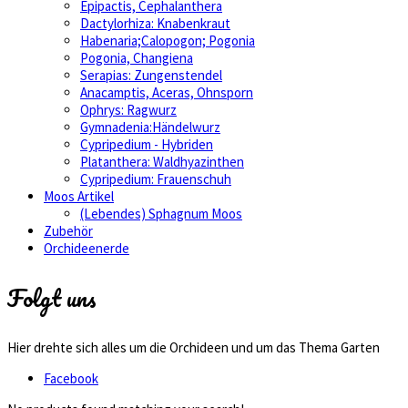
Epipactis, Cephalanthera
Dactylorhiza: Knabenkraut
Habenaria;Calopogon; Pogonia
Pogonia, Changiena
Serapias: Zungenstendel
Anacamptis, Aceras, Ohnsporn
Ophrys: Ragwurz
Gymnadenia:Händelwurz
Cypripedium - Hybriden
Platanthera: Waldhyazinthen
Cypripedium: Frauenschuh
Moos Artikel
(Lebendes) Sphagnum Moos
Zubehör
Orchideenerde
Folgt uns
Hier drehte sich alles um die Orchideen und um das Thema Garten
Facebook