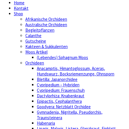
Home
Kontakt
Shop
Afrikanische Orchideen
Australische Orchideen
Begleitpflanzen
Calanthe
Gutscheine
Kakteen & Sukkulenten
Moos Artikel
(Lebendes) Sphagnum Moos
Orchideen
Anacamptis, Himantoglossum, Aceras,
Hundswurz, Bocksriemenzunge, Ohnsporn
Bletilla: Japanorchidee
Cypripedium – Hybriden
Cypripedium: Frauenschuh
Dactylorhiza: Knabenkraut
Epipactis, Cephalanthera
Goodyera: Netzblatt Orchidee
Gymnadenia, Nigritella, Pseudorchis,
Traunsteinera
Habenaria
Liparis, Malaxis, Listera, Glanzkraut, Einblatt,