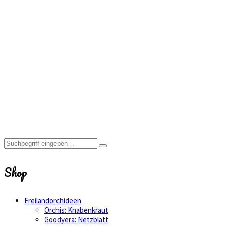
himantoglossum
hircinum
Home
Shop
himantoglossum
hircinum
Shop
Freilandorchideen
Orchis: Knabenkraut
Goodyera: Netzblatt