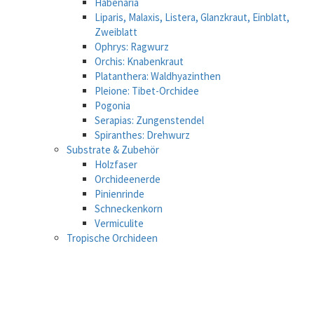
Habenaria
Liparis, Malaxis, Listera, Glanzkraut, Einblatt,
Zweiblatt
Ophrys: Ragwurz
Orchis: Knabenkraut
Platanthera: Waldhyazinthen
Pleione: Tibet-Orchidee
Pogonia
Serapias: Zungenstendel
Spiranthes: Drehwurz
Substrate & Zubehör
Holzfaser
Orchideenerde
Pinienrinde
Schneckenkorn
Vermiculite
Tropische Orchideen