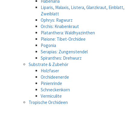
Habenaria
Liparis, Malaxis, Listera, Glanzkraut, Einblatt,
Zweiblatt
Ophrys: Ragwurz
Orchis: Knabenkraut
Platanthera: Waldhyazinthen
Pleione: Tibet-Orchidee
Pogonia
Serapias: Zungenstendel
Spiranthes: Drehwurz
Substrate & Zubehör
Holzfaser
Orchideenerde
Pinienrinde
Schneckenkorn
Vermiculite
Tropische Orchideen