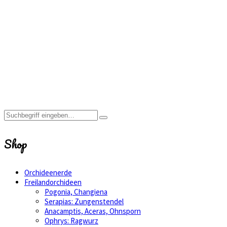
Freilandorchideen
Home
Shop
optimale
Freilandorchideen
Shop
Orchideenerde
Freilandorchideen
Pogonia, Changiena
Serapias: Zungenstendel
Anacamptis, Aceras, Ohnsporn
Ophrys: Ragwurz