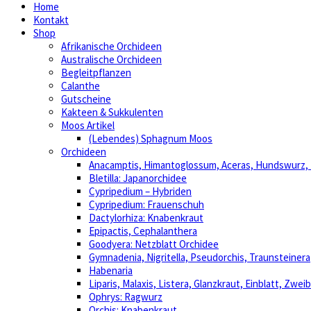
Home
Kontakt
Shop
Afrikanische Orchideen
Australische Orchideen
Begleitpflanzen
Calanthe
Gutscheine
Kakteen & Sukkulenten
Moos Artikel
(Lebendes) Sphagnum Moos
Orchideen
Anacamptis, Himantoglossum, Aceras, Hundswurz
Bletilla: Japanorchidee
Cypripedium – Hybriden
Cypripedium: Frauenschuh
Dactylorhiza: Knabenkraut
Epipactis, Cephalanthera
Goodyera: Netzblatt Orchidee
Gymnadenia, Nigritella, Pseudorchis, Traunsteinera
Habenaria
Liparis, Malaxis, Listera, Glanzkraut, Einblatt, Zweib
Ophrys: Ragwurz
Orchis: Knabenkraut