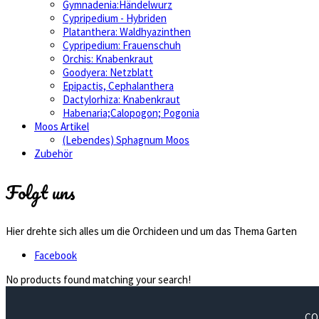
Gymnadenia:Händelwurz
Cypripedium - Hybriden
Platanthera: Waldhyazinthen
Cypripedium: Frauenschuh
Orchis: Knabenkraut
Goodyera: Netzblatt
Epipactis, Cephalanthera
Dactylorhiza: Knabenkraut
Habenaria;Calopogon; Pogonia
Moos Artikel
(Lebendes) Sphagnum Moos
Zubehör
Folgt uns
Hier drehte sich alles um die Orchideen und um das Thema Garten
Facebook
No products found matching your search!
CO