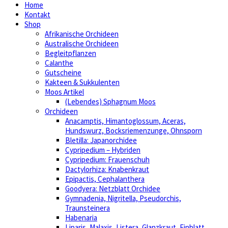
Home
Kontakt
Shop
Afrikanische Orchideen
Australische Orchideen
Begleitpflanzen
Calanthe
Gutscheine
Kakteen & Sukkulenten
Moos Artikel
(Lebendes) Sphagnum Moos
Orchideen
Anacamptis, Himantoglossum, Aceras,
Hundswurz, Bocksriemenzunge, Ohnsporn
Bletilla: Japanorchidee
Cypripedium – Hybriden
Cypripedium: Frauenschuh
Dactylorhiza: Knabenkraut
Epipactis, Cephalanthera
Goodyera: Netzblatt Orchidee
Gymnadenia, Nigritella, Pseudorchis,
Traunsteinera
Habenaria
Liparis, Malaxis, Listera, Glanzkraut, Einblatt,