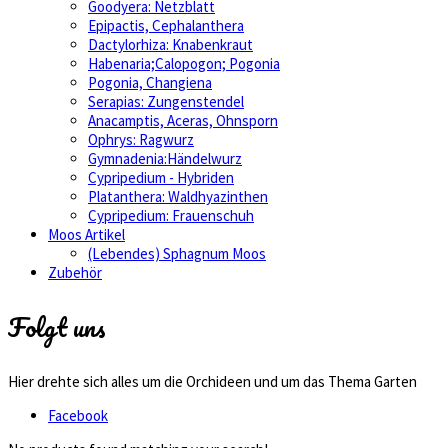
Goodyera: Netzblatt
Epipactis, Cephalanthera
Dactylorhiza: Knabenkraut
Habenaria;Calopogon; Pogonia
Pogonia, Changiena
Serapias: Zungenstendel
Anacamptis, Aceras, Ohnsporn
Ophrys: Ragwurz
Gymnadenia:Händelwurz
Cypripedium - Hybriden
Platanthera: Waldhyazinthen
Cypripedium: Frauenschuh
Moos Artikel
(Lebendes) Sphagnum Moos
Zubehör
Folgt uns
Hier drehte sich alles um die Orchideen und um das Thema Garten
Facebook