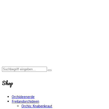
Orchis
mascula
Home
Shop
Orchis
mascula
Shop
Orchideenerde
Freilandorchideen
Orchis: Knabenkraut