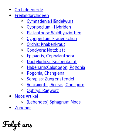
Orchideenerde
Freilandorchideen
Gymnadenia:Händelwurz
Cypripedium - Hybriden
Platanthera: Waldhyazinthen
Cypripedium: Frauenschuh
Orchis: Knabenkraut
Goodyera: Netzblatt
Epipactis, Cephalanthera
Dactylorhiza: Knabenkraut
Habenaria;Calopogon; Pogonia
Pogonia, Changiena
Serapias: Zungenstendel
Anacamptis, Aceras, Ohnsporn
Ophrys: Ragwurz
Moos Artikel
(Lebendes) Sphagnum Moos
Zubehör
Folgt uns