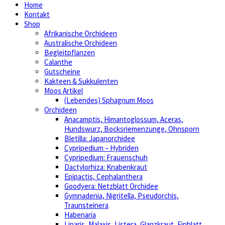
Home
Kontakt
Shop
Afrikanische Orchideen
Australische Orchideen
Begleitpflanzen
Calanthe
Gutscheine
Kakteen & Sukkulenten
Moos Artikel
(Lebendes) Sphagnum Moos
Orchideen
Anacamptis, Himantoglossum, Aceras,
Hundswurz, Bocksriemenzunge, Ohnsporn
Bletilla: Japanorchidee
Cypripedium – Hybriden
Cypripedium: Frauenschuh
Dactylorhiza: Knabenkraut
Epipactis, Cephalanthera
Goodyera: Netzblatt Orchidee
Gymnadenia, Nigritella, Pseudorchis,
Traunsteinera
Habenaria
Liparis, Malaxis, Listera, Glanzkraut, Einblatt,