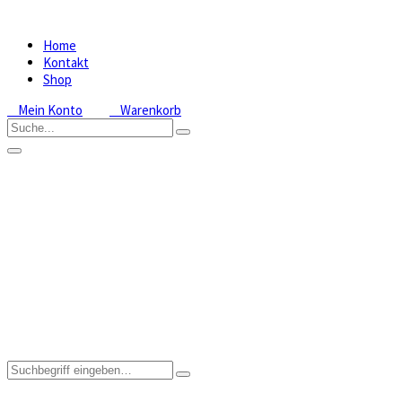
Home
Kontakt
Shop
Mein Konto
Warenkorb
Zungenstendel
Home
Shop
Zungenstendel