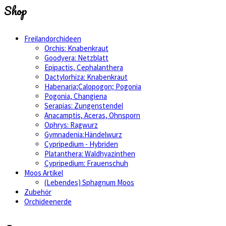
Shop
Freilandorchideen
Orchis: Knabenkraut
Goodyera: Netzblatt
Epipactis, Cephalanthera
Dactylorhiza: Knabenkraut
Habenaria;Calopogon; Pogonia
Pogonia, Changiena
Serapias: Zungenstendel
Anacamptis, Aceras, Ohnsporn
Ophrys: Ragwurz
Gymnadenia:Händelwurz
Cypripedium - Hybriden
Platanthera: Waldhyazinthen
Cypripedium: Frauenschuh
Moos Artikel
(Lebendes) Sphagnum Moos
Zubehör
Orchideenerde