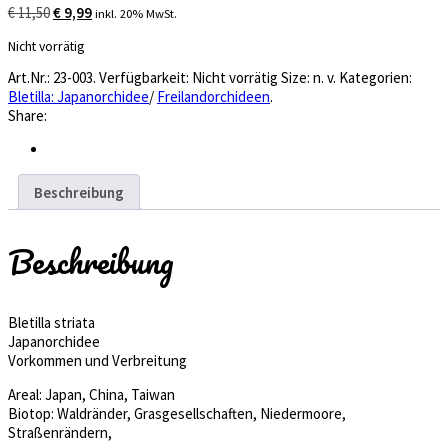
Ursprünglicher
Aktueller
€
11,50
€
9,99
inkl. 20% MwSt.
Preis
Preis
Nicht vorrätig
war:
ist:
€ 11,50
€ 9,99.
Art.Nr.:
23-003
.
Verfügbarkeit:
Nicht vorrätig
Size:
n. v.
Kategorien:
Bletilla: Japanorchidee
/
Freilandorchideen
.
Share:
Beschreibung
Beschreibung
Bletilla striata
Japanorchidee
Vorkommen und Verbreitung
Areal: Japan, China, Taiwan
Biotop: Waldränder, Grasgesellschaften, Niedermoore,
Straßenrändern,