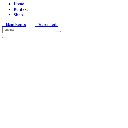
Home
Kontakt
Shop
Mein Konto
Warenkorb
Bletilla
striata
Home
Shop
Freilandorchideen
Bletilla:
Japanorchidee
Bletilla
striata