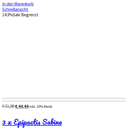
In den Warenkorb
Schnellansicht
14.3%
Sale
Begrenzt
Ursprünglicher
Aktueller
€
51,88
€
44,44
inkl. 20% MwSt.
Preis
Preis
war:
ist:
3 x Epipactis Sabine
€ 51,88
€ 44,44.