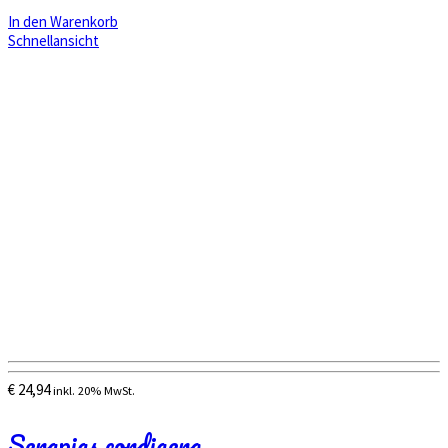
In den Warenkorb
Schnellansicht
€
24,94
inkl. 20% MwSt.
Serapias cordigera