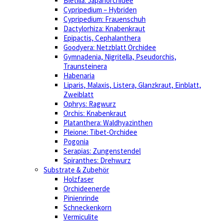
Bletilla: Japanorchidee
Cypripedium – Hybriden
Cypripedium: Frauenschuh
Dactylorhiza: Knabenkraut
Epipactis, Cephalanthera
Goodyera: Netzblatt Orchidee
Gymnadenia, Nigritella, Pseudorchis,
Traunsteinera
Habenaria
Liparis, Malaxis, Listera, Glanzkraut, Einblatt,
Zweiblatt
Ophrys: Ragwurz
Orchis: Knabenkraut
Platanthera: Waldhyazinthen
Pleione: Tibet-Orchidee
Pogonia
Serapias: Zungenstendel
Spiranthes: Drehwurz
Substrate & Zubehör
Holzfaser
Orchideenerde
Pinienrinde
Schneckenkorn
Vermiculite