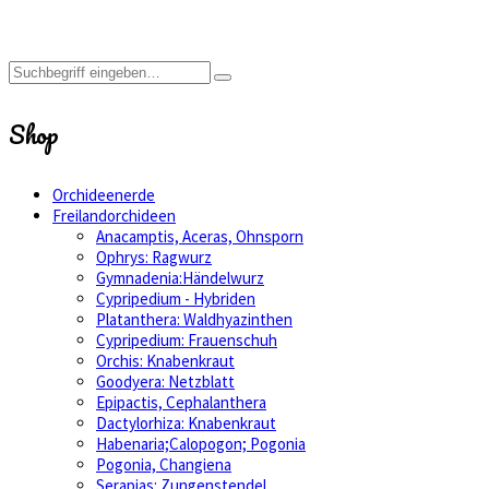
Shop
Orchideenerde
Freilandorchideen
Anacamptis, Aceras, Ohnsporn
Ophrys: Ragwurz
Gymnadenia:Händelwurz
Cypripedium - Hybriden
Platanthera: Waldhyazinthen
Cypripedium: Frauenschuh
Orchis: Knabenkraut
Goodyera: Netzblatt
Epipactis, Cephalanthera
Dactylorhiza: Knabenkraut
Habenaria;Calopogon; Pogonia
Pogonia, Changiena
Serapias: Zungenstendel