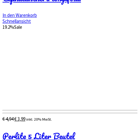
In den Warenkorb
Schnellansicht
19.2%
Sale
Ursprünglicher
Aktueller
€
4,94
€
3,99
inkl. 20% MwSt.
Preis
Preis
war:
ist:
Perlite 5 Liter Beutel
€ 4,94
€ 3,99.