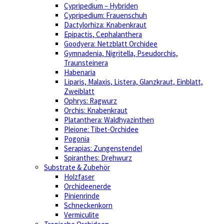
Cypripedium – Hybriden
Cypripedium: Frauenschuh
Dactylorhiza: Knabenkraut
Epipactis, Cephalanthera
Goodyera: Netzblatt Orchidee
Gymnadenia, Nigritella, Pseudorchis,
Traunsteinera
Habenaria
Liparis, Malaxis, Listera, Glanzkraut, Einblatt,
Zweiblatt
Ophrys: Ragwurz
Orchis: Knabenkraut
Platanthera: Waldhyazinthen
Pleione: Tibet-Orchidee
Pogonia
Serapias: Zungenstendel
Spiranthes: Drehwurz
Substrate & Zubehör
Holzfaser
Orchideenerde
Pinienrinde
Schneckenkorn
Vermiculite