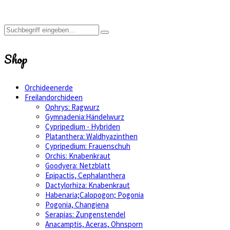
Shop
Orchideenerde
Freilandorchideen
Ophrys: Ragwurz
Gymnadenia:Händelwurz
Cypripedium - Hybriden
Platanthera: Waldhyazinthen
Cypripedium: Frauenschuh
Orchis: Knabenkraut
Goodyera: Netzblatt
Epipactis, Cephalanthera
Dactylorhiza: Knabenkraut
Habenaria;Calopogon; Pogonia
Pogonia, Changiena
Serapias: Zungenstendel
Anacamptis, Aceras, Ohnsporn