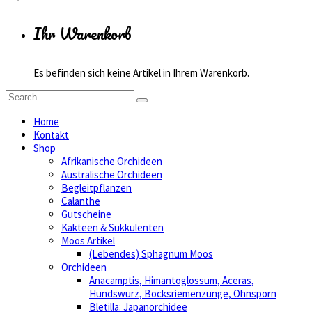
Ihr Warenkorb
Es befinden sich keine Artikel in Ihrem Warenkorb.
Home
Kontakt
Shop
Afrikanische Orchideen
Australische Orchideen
Begleitpflanzen
Calanthe
Gutscheine
Kakteen & Sukkulenten
Moos Artikel
(Lebendes) Sphagnum Moos
Orchideen
Anacamptis, Himantoglossum, Aceras,
Hundswurz, Bocksriemenzunge, Ohnsporn
Bletilla: Japanorchidee