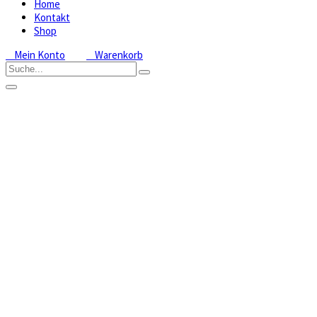
Home
Kontakt
Shop
Mein Konto
Warenkorb
Dactylorhiza
elata
Home
Shop
Freilandorchideen
Dactylorhiza:
Knabenkraut
Dactylorhiza
elata