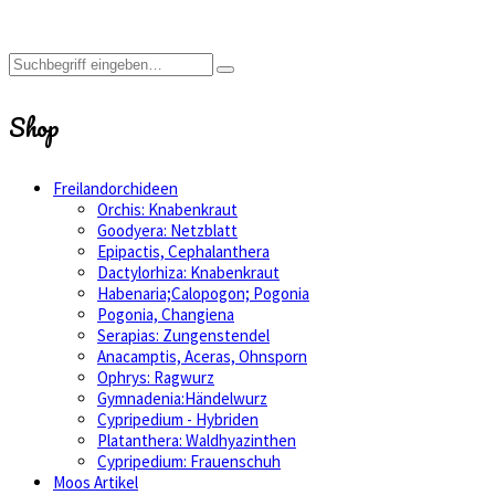
Shop
Freilandorchideen
Orchis: Knabenkraut
Goodyera: Netzblatt
Epipactis, Cephalanthera
Dactylorhiza: Knabenkraut
Habenaria;Calopogon; Pogonia
Pogonia, Changiena
Serapias: Zungenstendel
Anacamptis, Aceras, Ohnsporn
Ophrys: Ragwurz
Gymnadenia:Händelwurz
Cypripedium - Hybriden
Platanthera: Waldhyazinthen
Cypripedium: Frauenschuh
Moos Artikel