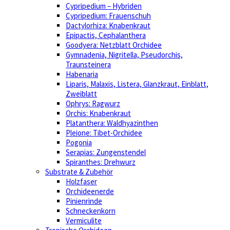
Cypripedium – Hybriden
Cypripedium: Frauenschuh
Dactylorhiza: Knabenkraut
Epipactis, Cephalanthera
Goodyera: Netzblatt Orchidee
Gymnadenia, Nigritella, Pseudorchis,
Traunsteinera
Habenaria
Liparis, Malaxis, Listera, Glanzkraut, Einblatt,
Zweiblatt
Ophrys: Ragwurz
Orchis: Knabenkraut
Platanthera: Waldhyazinthen
Pleione: Tibet-Orchidee
Pogonia
Serapias: Zungenstendel
Spiranthes: Drehwurz
Substrate & Zubehör
Holzfaser
Orchideenerde
Pinienrinde
Schneckenkorn
Vermiculite