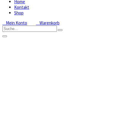
Home
Kontakt
Shop
Mein Konto
Warenkorb
Dactylorhiza
purpurella
Home
Shop
Freilandorchideen
Dactylorhiza:
Knabenkraut
Dactylorhiza
purpurella