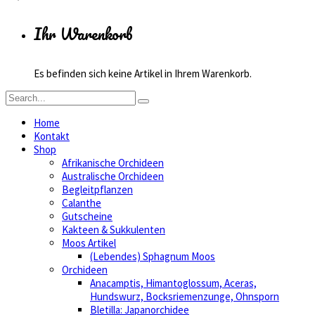
Ihr Warenkorb
Es befinden sich keine Artikel in Ihrem Warenkorb.
Home
Kontakt
Shop
Afrikanische Orchideen
Australische Orchideen
Begleitpflanzen
Calanthe
Gutscheine
Kakteen & Sukkulenten
Moos Artikel
(Lebendes) Sphagnum Moos
Orchideen
Anacamptis, Himantoglossum, Aceras,
Hundswurz, Bocksriemenzunge, Ohnsporn
Bletilla: Japanorchidee