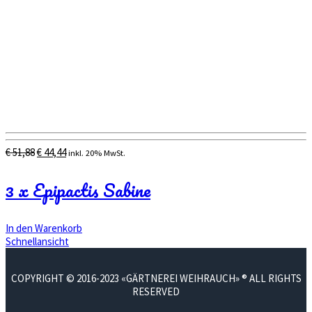
Ursprünglicher
Aktueller
€
51,88
€
44,44
inkl. 20% MwSt.
Preis
Preis
war:
ist:
3 x Epipactis Sabine
€ 51,88
€ 44,44.
In den Warenkorb
Schnellansicht
COPYRIGHT © 2016-2023 «GÄRTNEREI WEIHRAUCH» ® ALL RIGHTS
RESERVED