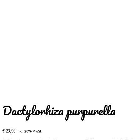
Dactylorhiza purpurella
€
23,93
inkl. 20% MwSt.