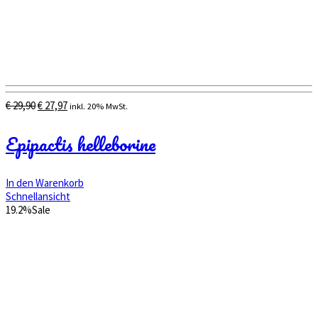
Ursprünglicher
Aktueller
€
29,90
€
27,97
inkl. 20% MwSt.
Preis
Preis
war:
ist:
Epipactis helleborine
€ 29,90
€ 27,97.
In den Warenkorb
Schnellansicht
19.2%
Sale