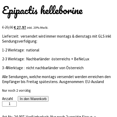
Epipactis helleborine
Ursprünglicher
Aktueller
€
29,90
€
27,97
inkl. 20% MwSt.
Preis
Preis
Lieferzeit: versendet wird immer montags & dienstags mit GLS inkl
war:
ist:
Sendungsverfolgung:
€ 29,90
€ 27,97.
1-2 Werktage: national
2-3 Werktage: Nachbarländer österreichs + BeNeLux
3-4Werktage : nicht nachbarländer von Österreich
Alle Sendungen, welche montags versendet werden erreichen den
Empfänger bis Freitag spätestens. Ausgenommen: EU-Ausland
Nur noch 2 vorrätig
Anzahl
In den Warenkorb
Art.Nr.:
24-007
.
Verfügbarkeit:
Nur noch 2 vorrätig
Size:
n. v.