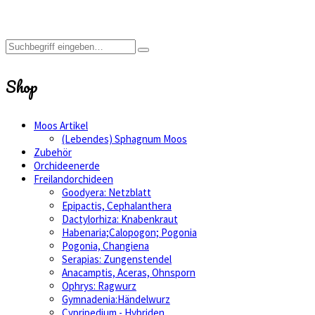
Shop
Moos Artikel
(Lebendes) Sphagnum Moos
Zubehör
Orchideenerde
Freilandorchideen
Goodyera: Netzblatt
Epipactis, Cephalanthera
Dactylorhiza: Knabenkraut
Habenaria;Calopogon; Pogonia
Pogonia, Changiena
Serapias: Zungenstendel
Anacamptis, Aceras, Ohnsporn
Ophrys: Ragwurz
Gymnadenia:Händelwurz
Cypripedium - Hybriden