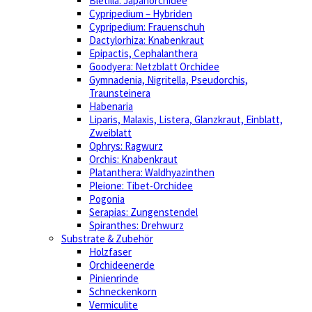
Bletilla: Japanorchidee
Cypripedium – Hybriden
Cypripedium: Frauenschuh
Dactylorhiza: Knabenkraut
Epipactis, Cephalanthera
Goodyera: Netzblatt Orchidee
Gymnadenia, Nigritella, Pseudorchis,
Traunsteinera
Habenaria
Liparis, Malaxis, Listera, Glanzkraut, Einblatt,
Zweiblatt
Ophrys: Ragwurz
Orchis: Knabenkraut
Platanthera: Waldhyazinthen
Pleione: Tibet-Orchidee
Pogonia
Serapias: Zungenstendel
Spiranthes: Drehwurz
Substrate & Zubehör
Holzfaser
Orchideenerde
Pinienrinde
Schneckenkorn
Vermiculite