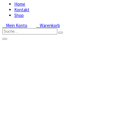
Home
Kontakt
Shop
Mein Konto
Warenkorb
Epipactis
helleborine
Home
Shop
Freilandorchideen
Epipactis,
Cephalanthera
Epipactis
helleborine