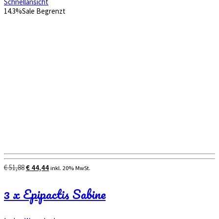
Schnellansicht
14.3%
Sale
Begrenzt
Ursprünglicher
Aktueller
€
51,88
€
44,44
inkl. 20% MwSt.
Preis
Preis
war:
ist:
3 x Epipactis Sabine
€ 51,88
€ 44,44.