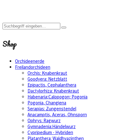
blühfähig
Shop
Orchideenerde
Freilandorchideen
Orchis: Knabenkraut
Goodyera: Netzblatt
Epipactis, Cephalanthera
Dactylorhiza: Knabenkraut
Habenaria;Calopogon; Pogonia
Pogonia, Changiena
Serapias: Zungenstendel
Anacamptis, Aceras, Ohnsporn
Ophrys: Ragwurz
Gymnadenia:Händelwurz
Cypripedium - Hybriden
Platanthera: Waldhyazinthen