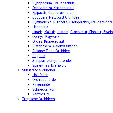
Cypripedium: Frauenschuh
Dactylorhiza: Knabenkraut
Epipactis, Cephalanthera
Goodyera: Netzblatt Orchidee
Gymnadenia, Nigritella, Pseudorchis, Traunsteinera
Habenaria
Liparis, Malaxis, Listera, Glanzkraut, Einblatt, Zweib
Ophrys: Ragwurz
Orchis: Knabenkraut
Platanthera: Waldhyazinthen
Pleione: Tibet-Orchidee
Pogonia
Serapias: Zungenstendel
Spiranthes: Drehwurz
Substrate & Zubehör
Holzfaser
Orchideenerde
Pinienrinde
Schneckenkorn
Vermiculite
Tropische Orchideen