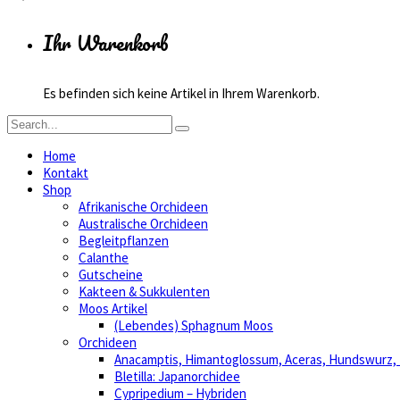
Ihr Warenkorb
Es befinden sich keine Artikel in Ihrem Warenkorb.
Home
Kontakt
Shop
Afrikanische Orchideen
Australische Orchideen
Begleitpflanzen
Calanthe
Gutscheine
Kakteen & Sukkulenten
Moos Artikel
(Lebendes) Sphagnum Moos
Orchideen
Anacamptis, Himantoglossum, Aceras, Hundswurz
Bletilla: Japanorchidee
Cypripedium – Hybriden