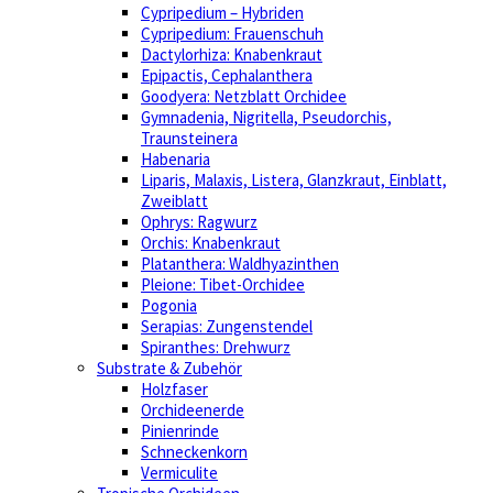
Cypripedium – Hybriden
Cypripedium: Frauenschuh
Dactylorhiza: Knabenkraut
Epipactis, Cephalanthera
Goodyera: Netzblatt Orchidee
Gymnadenia, Nigritella, Pseudorchis,
Traunsteinera
Habenaria
Liparis, Malaxis, Listera, Glanzkraut, Einblatt,
Zweiblatt
Ophrys: Ragwurz
Orchis: Knabenkraut
Platanthera: Waldhyazinthen
Pleione: Tibet-Orchidee
Pogonia
Serapias: Zungenstendel
Spiranthes: Drehwurz
Substrate & Zubehör
Holzfaser
Orchideenerde
Pinienrinde
Schneckenkorn
Vermiculite