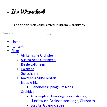
Ihr Warenkorb
Es befinden sich keine Artikel in Ihrem Warenkorb.
Home
Kontakt
Shop
Afrikanische Orchideen
Australische Orchideen
Begleitpflanzen
Calanthe
Gutscheine
Kakteen & Sukkulenten
Moos Artikel
(Lebendes) Sphagnum Moos
Orchideen
Anacamptis, Himantoglossum, Aceras,
Hundswurz, Bocksriemenzunge, Ohnsporn
Bletilla: Japanorchidee