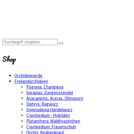
Cephalanthera
Spezialsubstrat
für
Epipactis
Shop
Orchideenerde
Freilandorchideen
Pogonia, Changiena
Serapias: Zungenstendel
Anacamptis, Aceras, Ohnsporn
Ophrys: Ragwurz
Gymnadenia:Händelwurz
Cypripedium - Hybriden
Platanthera: Waldhyazinthen
Cypripedium: Frauenschuh
Orchis: Knabenkraut