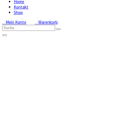
Home
Kontakt
Shop
Mein Konto
Warenkorb
Spezialsubstrat
für
Epipactis
Home
Shop
Freilandorchideen
Epipactis,