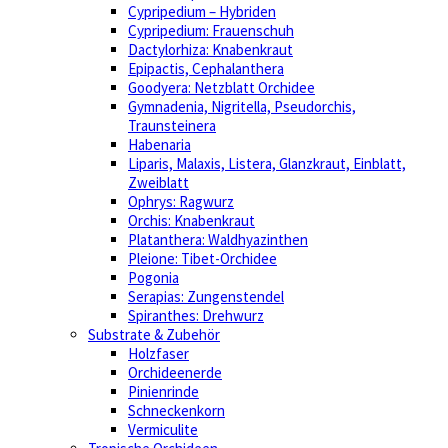
Cypripedium – Hybriden
Cypripedium: Frauenschuh
Dactylorhiza: Knabenkraut
Epipactis, Cephalanthera
Goodyera: Netzblatt Orchidee
Gymnadenia, Nigritella, Pseudorchis,
Traunsteinera
Habenaria
Liparis, Malaxis, Listera, Glanzkraut, Einblatt,
Zweiblatt
Ophrys: Ragwurz
Orchis: Knabenkraut
Platanthera: Waldhyazinthen
Pleione: Tibet-Orchidee
Pogonia
Serapias: Zungenstendel
Spiranthes: Drehwurz
Substrate & Zubehör
Holzfaser
Orchideenerde
Pinienrinde
Schneckenkorn
Vermiculite