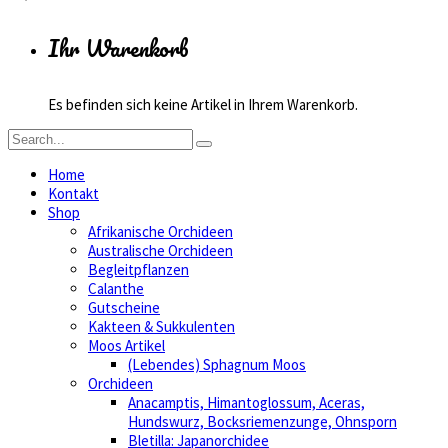
Ihr Warenkorb
Es befinden sich keine Artikel in Ihrem Warenkorb.
Home
Kontakt
Shop
Afrikanische Orchideen
Australische Orchideen
Begleitpflanzen
Calanthe
Gutscheine
Kakteen & Sukkulenten
Moos Artikel
(Lebendes) Sphagnum Moos
Orchideen
Anacamptis, Himantoglossum, Aceras,
Hundswurz, Bocksriemenzunge, Ohnsporn
Bletilla: Japanorchidee