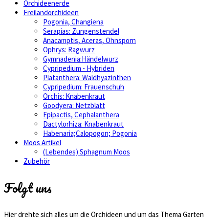
Orchideenerde
Freilandorchideen
Pogonia, Changiena
Serapias: Zungenstendel
Anacamptis, Aceras, Ohnsporn
Ophrys: Ragwurz
Gymnadenia:Händelwurz
Cypripedium - Hybriden
Platanthera: Waldhyazinthen
Cypripedium: Frauenschuh
Orchis: Knabenkraut
Goodyera: Netzblatt
Epipactis, Cephalanthera
Dactylorhiza: Knabenkraut
Habenaria;Calopogon; Pogonia
Moos Artikel
(Lebendes) Sphagnum Moos
Zubehör
Folgt uns
Hier drehte sich alles um die Orchideen und um das Thema Garten