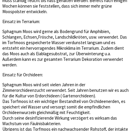
muss ständig feucht bis nass gehalten werden. Bereits nach einigen
Wochen können sie feststellen, dass sich immer mehr grüne
Moospolster entwickeln.
Einsatz im Terrarium:
Sphagnum Moos wird gerne als Bodengrund für Amphibien,
Schlangen, Echsen,Frösche, Landschildkröten, usw. verwendet. Das
im Torfmoos gespeicherte Wasser verdunstet langsam und es
entsteht ein hervorragendes Mikroklima im Terrarium. Zudem dient
das Moos auch als Eiablagesubstrat, zur Überwinterung u.a.
Außerdem kann es zur gesamten Terrarium Dekoration verwendet
werden.
Einsatz für Orchideen:
Sphagnum Moos wird seit vielen Jahren in der
Zimmerorchideenzucht verwendet. Seit Jahren benutzen wir es auch
für die Kultur von Erdorchideen ( Gartenorchideen).
Das Torfmoos ist ein wichtiger Bestandteil von Orchideenerden, es
speichert viel Wasser und versorgt somit die empfindlichen
Orchideenwurzeln gleichmäßig mit Feuchtigkeit.
Durch seine desinfizierende Wirkung verzögert es wirksam das
Wachstum von Fäulnisbakterien.
Übrigens ist das Torfmoos ein nachwachsender Rohstoff, der intakte