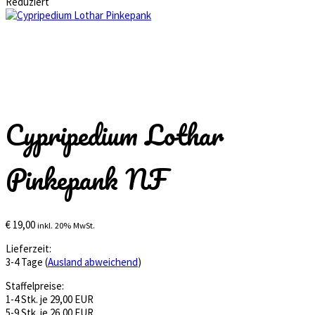
Reduziert
Cypripedium Lothar
Pinkepank NF
€
19,00
inkl. 20% MwSt.
Lieferzeit:
3-4 Tage (
Ausland abweichend
)
Staffelpreise:
1-4 Stk. je 29,00 EUR
5-9 Stk. je 26,00 EUR