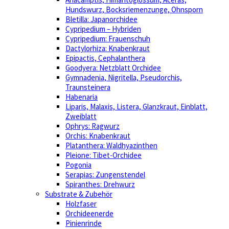
Hundswurz, Bocksriemenzunge, Ohnsporn
Bletilla: Japanorchidee
Cypripedium – Hybriden
Cypripedium: Frauenschuh
Dactylorhiza: Knabenkraut
Epipactis, Cephalanthera
Goodyera: Netzblatt Orchidee
Gymnadenia, Nigritella, Pseudorchis,
Traunsteinera
Habenaria
Liparis, Malaxis, Listera, Glanzkraut, Einblatt,
Zweiblatt
Ophrys: Ragwurz
Orchis: Knabenkraut
Platanthera: Waldhyazinthen
Pleione: Tibet-Orchidee
Pogonia
Serapias: Zungenstendel
Spiranthes: Drehwurz
Substrate & Zubehör
Holzfaser
Orchideenerde
Pinienrinde