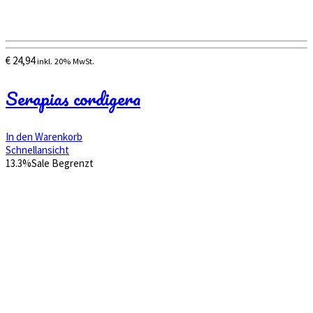
€
24,94
inkl. 20% MwSt.
Serapias cordigera
In den Warenkorb
Schnellansicht
13.3%
Sale
Begrenzt