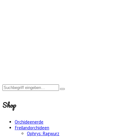
Home
Shop
Freilandorchideen
Cypripedium
-
Hybriden
Cypripedium
Lothar
Pinkepank
NF
Shop
Orchideenerde
Freilandorchideen
Ophrys: Ragwurz