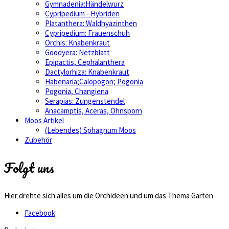
Gymnadenia:Händelwurz
Cypripedium - Hybriden
Platanthera: Waldhyazinthen
Cypripedium: Frauenschuh
Orchis: Knabenkraut
Goodyera: Netzblatt
Epipactis, Cephalanthera
Dactylorhiza: Knabenkraut
Habenaria;Calopogon; Pogonia
Pogonia, Changiena
Serapias: Zungenstendel
Anacamptis, Aceras, Ohnsporn
Moos Artikel
(Lebendes) Sphagnum Moos
Zubehör
Folgt uns
Hier drehte sich alles um die Orchideen und um das Thema Garten
Facebook