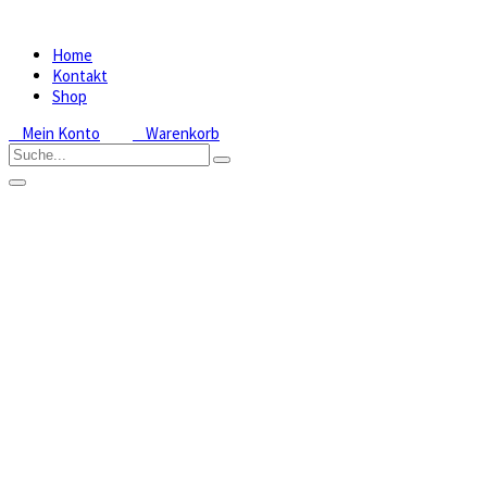
Home
Kontakt
Shop
Mein Konto
Warenkorb
Cypripedium
Lothar
Pinkepank
NF