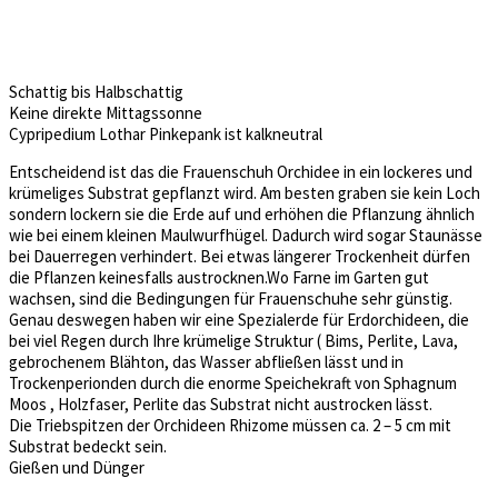
Schattig bis Halbschattig
Keine direkte Mittagssonne
Cypripedium Lothar Pinkepank ist kalkneutral
Entscheidend ist das die Frauenschuh Orchidee in ein lockeres und
krümeliges Substrat gepflanzt wird. Am besten graben sie kein Loch
sondern lockern sie die Erde auf und erhöhen die Pflanzung ähnlich
wie bei einem kleinen Maulwurfhügel. Dadurch wird sogar Staunässe
bei Dauerregen verhindert. Bei etwas längerer Trockenheit dürfen
die Pflanzen keinesfalls austrocknen.Wo Farne im Garten gut
wachsen, sind die Bedingungen für Frauenschuhe sehr günstig.
Genau deswegen haben wir eine Spezialerde für Erdorchideen, die
bei viel Regen durch Ihre krümelige Struktur ( Bims, Perlite, Lava,
gebrochenem Blähton, das Wasser abfließen lässt und in
Trockenperionden durch die enorme Speichekraft von Sphagnum
Moos , Holzfaser, Perlite das Substrat nicht austrocken lässt.
Die Triebspitzen der Orchideen Rhizome müssen ca. 2 – 5 cm mit
Substrat bedeckt sein.
Gießen und Dünger