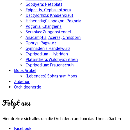
Goodyera: Netzblatt
Epipactis, Cephalanthera
Dactylorhiza: Knabenkraut
Habenaria;Calopogon; Pogonia
Pogonia, Changiena
Serapias: Zungenstendel
Anacamptis, Aceras, Ohnsporn
Ophrys: Ragwurz
Gymnadenia:Händelwurz
Cypripedium - Hybriden
Platanthera: Waldhyazinthen
Cypripedium: Frauenschuh
Moos Artikel
(Lebendes) Sphagnum Moos
Zubehör
Orchideenerde
Folgt uns
Hier drehte sich alles um die Orchideen und um das Thema Garten
Facebook