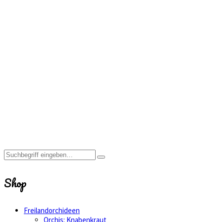
blühfähig
Home
Shop
Freilandorchideen
Ophrys:
Ragwurz
3x
Ophrys
scolopax
fast
blühfähig
Shop
Freilandorchideen
Orchis: Knabenkraut