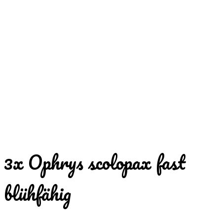
3x Ophrys scolopax fast
blühfähig