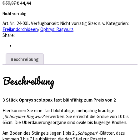
Ursprünglicher
Aktueller
€
59,97
€
44,44
Preis
Preis
Nicht vorrätig
war:
ist:
€ 59,97
€ 44,44.
Art.Nr.:
24-001
.
Verfügbarkeit:
Nicht vorrätig
Size:
n. v.
Kategorien:
Freilandorchideen
/
Ophrys: Ragwurz
.
Share:
Beschreibung
Beschreibung
3 Stück Ophrys scolopax fast blühfähig zum Preis von 2
Hier können Sie eine fast blühfähige, mehrjährig krautige
„
Schnepfen-Ragwurz
“erwerben. Sie erreicht die Größe von 10 bis
65cm. Die Überdauerungsorgane sind ovale bis kugelige Knollen.
Am Boden des Stängels liegen 1 bis 2 „
Schuppen
“-Blätter, dazu
kommen 3 bis 7 Laubblätter, die den Stiel zur Rosette