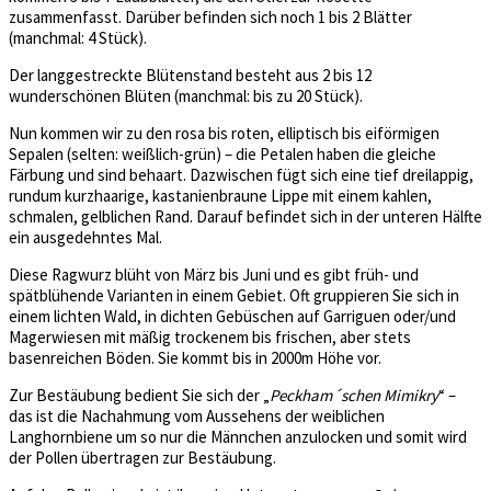
zusammenfasst. Darüber befinden sich noch 1 bis 2 Blätter
(manchmal: 4 Stück).
Der langgestreckte Blütenstand besteht aus 2 bis 12
wunderschönen Blüten (manchmal: bis zu 20 Stück).
Nun kommen wir zu den rosa bis roten, elliptisch bis eiförmigen
Sepalen (selten: weißlich-grün) – die Petalen haben die gleiche
Färbung und sind behaart. Dazwischen fügt sich eine tief dreilappig,
rundum kurzhaarige, kastanienbraune Lippe mit einem kahlen,
schmalen, gelblichen Rand. Darauf befindet sich in der unteren Hälfte
ein ausgedehntes Mal.
Diese Ragwurz blüht von März bis Juni und es gibt früh- und
spätblühende Varianten in einem Gebiet. Oft gruppieren Sie sich in
einem lichten Wald, in dichten Gebüschen auf Garriguen oder/und
Magerwiesen mit mäßig trockenem bis frischen, aber stets
basenreichen Böden. Sie kommt bis in 2000m Höhe vor.
Zur Bestäubung bedient Sie sich der „
Peckham´schen Mimikry
“ –
das ist die Nachahmung vom Aussehens der weiblichen
Langhornbiene um so nur die Männchen anzulocken und somit wird
der Pollen übertragen zur Bestäubung.