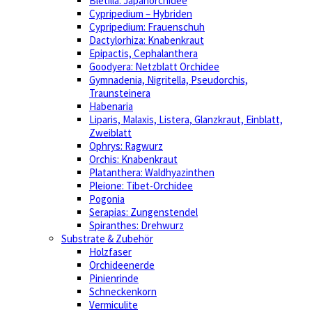
Bletilla: Japanorchidee
Cypripedium – Hybriden
Cypripedium: Frauenschuh
Dactylorhiza: Knabenkraut
Epipactis, Cephalanthera
Goodyera: Netzblatt Orchidee
Gymnadenia, Nigritella, Pseudorchis,
Traunsteinera
Habenaria
Liparis, Malaxis, Listera, Glanzkraut, Einblatt,
Zweiblatt
Ophrys: Ragwurz
Orchis: Knabenkraut
Platanthera: Waldhyazinthen
Pleione: Tibet-Orchidee
Pogonia
Serapias: Zungenstendel
Spiranthes: Drehwurz
Substrate & Zubehör
Holzfaser
Orchideenerde
Pinienrinde
Schneckenkorn
Vermiculite