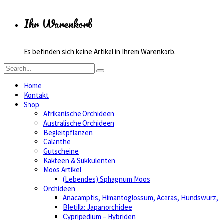
Ihr Warenkorb
Es befinden sich keine Artikel in Ihrem Warenkorb.
Home
Kontakt
Shop
Afrikanische Orchideen
Australische Orchideen
Begleitpflanzen
Calanthe
Gutscheine
Kakteen & Sukkulenten
Moos Artikel
(Lebendes) Sphagnum Moos
Orchideen
Anacamptis, Himantoglossum, Aceras, Hundswurz
Bletilla: Japanorchidee
Cypripedium – Hybriden