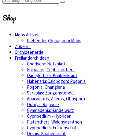
Shop
Moos Artikel
(Lebendes) Sphagnum Moos
Zubehör
Orchideenerde
Freilandorchideen
Goodyera: Netzblatt
Epipactis, Cephalanthera
Dactylorhiza: Knabenkraut
Habenaria;Calopogon; Pogonia
Pogonia, Changiena
Serapias: Zungenstendel
Anacamptis, Aceras, Ohnsporn
Ophrys: Ragwurz
Gymnadenia:Händelwurz
Cypripedium - Hybriden
Platanthera: Waldhyazinthen
Cypripedium: Frauenschuh
Orchis: Knabenkraut