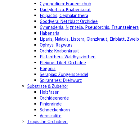
Cypripedium: Frauenschuh
Dactylorhiza: Knabenkraut
Epipactis, Cephalanthera
Goodyera: Netzblatt Orchidee
Gymnadenia, Nigritella, Pseudorchis, Traunsteinera
Habenaria
Liparis, Malaxis, Listera, Glanzkraut, Einblatt, Zweib
Ophrys: Ragwurz
Orchis: Knabenkraut
Platanthera: Waldhyazinthen
Pleione: Tibet-Orchidee
Pogonia
Serapias: Zungenstendel
Spiranthes: Drehwurz
Substrate & Zubehör
Holzfaser
Orchideenerde
Pinienrinde
Schneckenkorn
Vermiculite
Tropische Orchideen