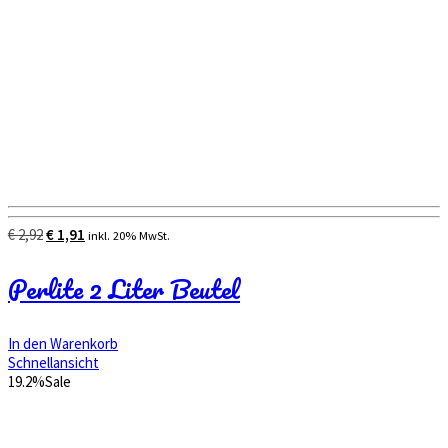
Ursprünglicher
Aktueller
€
2,92
€
1,91
inkl. 20% MwSt.
Preis
Preis
war:
ist:
Perlite 2 Liter Beutel
€ 2,92
€ 1,91.
In den Warenkorb
Schnellansicht
19.2%
Sale