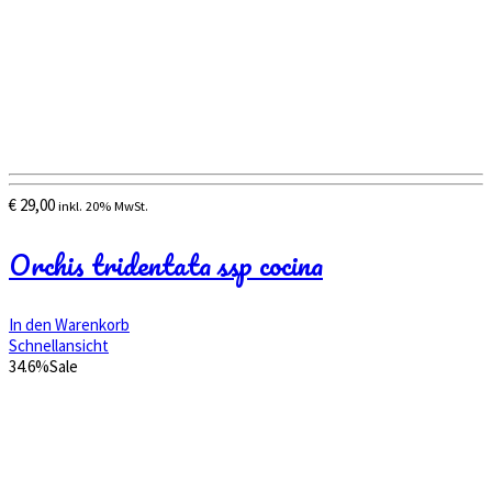
€
29,00
inkl. 20% MwSt.
Orchis tridentata ssp cocina
In den Warenkorb
Schnellansicht
34.6%
Sale