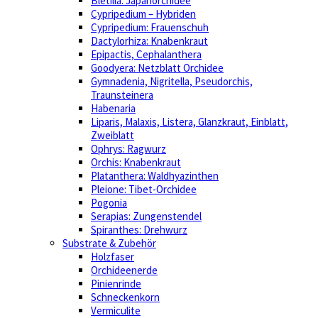
Bletilla: Japanorchidee
Cypripedium – Hybriden
Cypripedium: Frauenschuh
Dactylorhiza: Knabenkraut
Epipactis, Cephalanthera
Goodyera: Netzblatt Orchidee
Gymnadenia, Nigritella, Pseudorchis,
Traunsteinera
Habenaria
Liparis, Malaxis, Listera, Glanzkraut, Einblatt,
Zweiblatt
Ophrys: Ragwurz
Orchis: Knabenkraut
Platanthera: Waldhyazinthen
Pleione: Tibet-Orchidee
Pogonia
Serapias: Zungenstendel
Spiranthes: Drehwurz
Substrate & Zubehör
Holzfaser
Orchideenerde
Pinienrinde
Schneckenkorn
Vermiculite