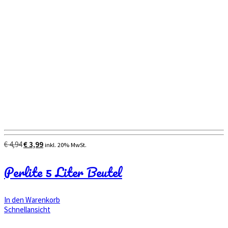
Ursprünglicher
Aktueller
€
4,94
€
3,99
inkl. 20% MwSt.
Preis
Preis
war:
ist:
Perlite 5 Liter Beutel
€ 4,94
€ 3,99.
In den Warenkorb
Schnellansicht