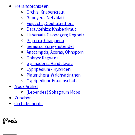
Freilandorchideen
Orchis: Knabenkraut
Goodyera: Netzblatt
Epipactis, Cephalanthera
Dactylorhiza: Knabenkraut
Habenaria;Calopogon; Pogonia
Pogonia, Changiena
Serapias: Zungenstendel
Anacamptis, Aceras, Ohnsporn
Ophrys: Ragwurz
Gymnadenia:Händelwurz
Cypripedium - Hybriden
Platanthera: Waldhyazinthen
Cypripedium: Frauenschuh
Moos Artikel
(Lebendes) Sphagnum Moos
Zubehör
Orchideenerde
Preis