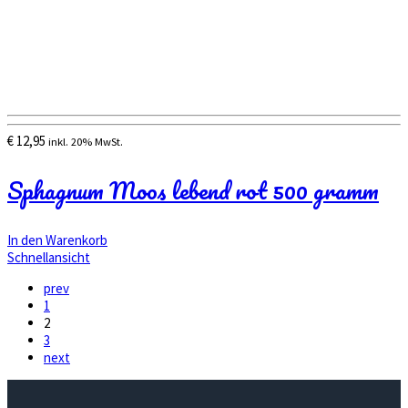
€
12,95
inkl. 20% MwSt.
Sphagnum Moos lebend rot 500 gramm
In den Warenkorb
Schnellansicht
prev
1
2
3
next